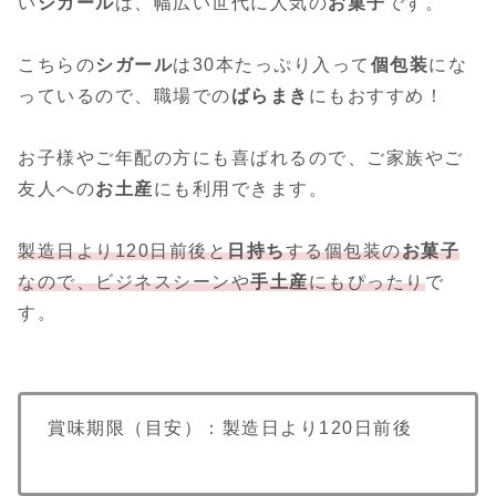
い
シガール
は、幅広い世代に人気の
お菓子
です。
こちらの
シガール
は30本たっぷり入って
個包装
にな
っているので、職場での
ばらまき
にもおすすめ！
お子様やご年配の方にも喜ばれるので、ご家族やご
友人への
お土産
にも利用できます。
製造日より120日前後と
日持ち
する個包装の
お菓子
なので、
ビジネスシーン
や
手土産
にもぴったり
で
す。
賞味期限（目安）：製造日より120日前後