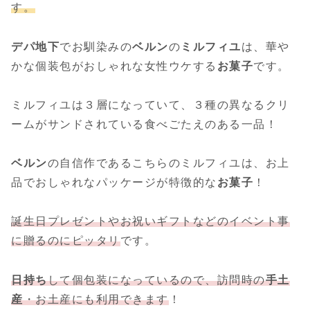
す。
デパ地下
でお馴染みの
ベルン
の
ミルフィユ
は、華や
かな個装包がおしゃれな女性ウケする
お菓子
です。
ミルフィユは３層になっていて、３種の異なるクリ
ームがサンドされている食べごたえのある一品！
ベルン
の自信作であるこちらのミルフィユは、お上
品でおしゃれなパッケージが特徴的な
お菓子
！
誕生日プレゼントやお祝いギフトなどのイベント事
に贈るのにピッタリ
です。
日持ち
して個包装になっているので、訪問時の
手土
産
・お土産にも利用できます
！