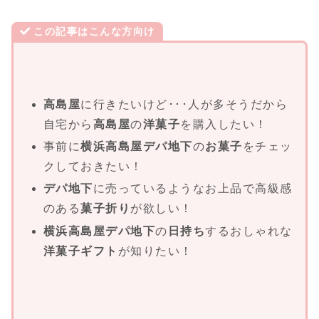
この記事はこんな方向け
高島屋
に行きたいけど･･･人が多そうだから
自宅から
高島屋
の
洋菓子
を購入したい！
事前に
横浜高島屋デパ地下
の
お菓子
をチェッ
クしておきたい！
デパ地下
に売っているようなお上品で高級感
のある
菓子折り
が欲しい！
横浜高島屋デパ地下
の
日持ち
するおしゃれな
洋菓子ギフト
が知りたい！