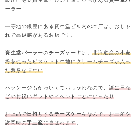
銀座にある資生堂ビルの１階に本店がある
資生堂パ
ーラー
！
一等地の銀座にある資生堂ビル内の本店は、おしゃ
れで高級感があるお店です。
資生堂パーラー
の
チーズケーキ
は、
北海道産の小麦
粉を使ったビスケット生地にクリームチーズが入っ
た濃厚な味わい
！
パッケージもかわいくておしゃれなので、
誕生日な
どのお祝いギフトやイベントごとにぴったり
！
お上品で
日持ち
する
チーズケーキ
なので、お土産や
訪問時の
手土産
に喜ばれます
。