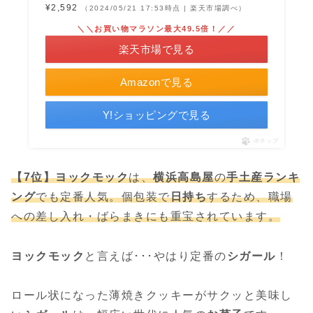
¥2,592
（2024/05/21 17:53時点 | 楽天市場調べ）
＼＼お買い物マラソン最大49.5倍！／／
楽天市場で見る
Amazonで見る
Y!ショッピングで見る
ポチップ
【7位】ヨックモック
は、
横浜高島屋
の
手土産ランキ
ング
でも定番人気。個包装で
日持ち
するため、職場
への差し入れ・ばらまきにも重宝されています。
ヨックモック
と言えば･･･やはり定番の
シガール
！
ロール状になった薄焼きクッキーがサクッと美味し