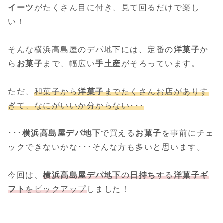
イーツ
がたくさん目に付き、見て回るだけで楽し
い！
そんな横浜高島屋のデパ地下には、定番の
洋菓子
か
ら
お菓子
まで、幅広い
手土産
がそろっています。
ただ、
和菓子から
洋菓子
までたくさんお店がありす
ぎて、なにがいいか分からない･･･
･･･
横浜高島屋デパ地下
で買える
お菓子
を事前にチェ
ックできないかな･･･そんな方も多いと思います。
今回は、
横浜高島屋デパ地下
の
日持ち
する
洋菓子ギ
フト
をピックアップ
しました！