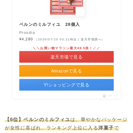
ベルンのミルフィユ 28個入
Proudia
¥4,280
（2026/07/10 00:21時点 | 楽天市場調べ）
＼＼お買い物マラソン最大49.5倍！／／
楽天市場で見る
Amazonで見る
Y!ショッピングで見る
ポチップ
【6位】ベルンのミルフィユ
は、華やかなパッケージ
が女性に喜ばれ、ランキング上位に入る
洋菓子
で