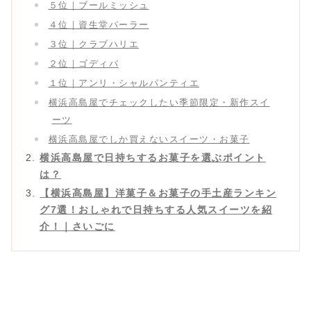
５位｜ブールミッシュ
４位｜資生堂パーラー
３位｜クラブハリエ
２位｜ゴディバ
１位｜アンリ・シャルパンティエ
横浜高島屋でチェックしたい季節限定・新作スイ
ーツ
横浜高島屋でしか買えないスイーツ・お菓子
横浜高島屋で日持ちするお菓子を選ぶポイント
は？
【横浜高島屋】洋菓子＆お菓子の手土産ランキン
グ7選！おしゃれで日持ちする人気スイーツを紹
介！｜さいごに