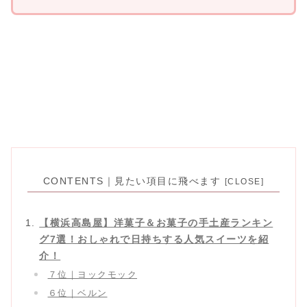
CONTENTS｜見たい項目に飛べます
【横浜高島屋】洋菓子＆お菓子の手土産ランキン
グ7選！おしゃれで日持ちする人気スイーツを紹
介！
７位｜ヨックモック
６位｜ベルン