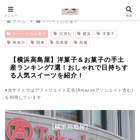
メニュー
検索
ホーム
デパートのお菓子
デパートのお菓子
日持ち
横浜
洋菓子
神奈川
関東
高島屋
高級
【横浜高島屋】洋菓子＆お菓子の手土
産ランキング7選！おしゃれで日持ちす
る人気スイーツを紹介！
♦︎当サイトではアフィリエイト広告(Amazonアソシエイト含む)
を利用しています