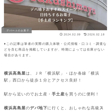
デパートのお菓子
2024.02.09
2026.02.18
♦︎この記事は筆者の実際の購入体験・公式情報・口コミ・調査な
どを含む商品を掲載していますが、時期によっては在庫がない
場合があります。
横浜高島屋
は、ＪＲ「横浜駅」・ほか各線「横浜
駅」西口から徒歩１分とアクセス良好！
駅から近いのでお土産・
手土産
を買うのに便利！
横浜高島屋
の
デパ地下
に行くと、おしゃれな高級
ス