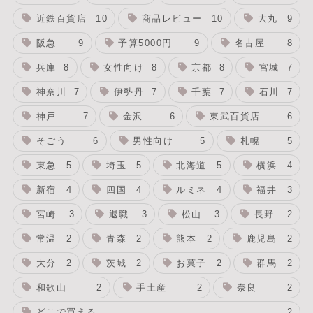
近鉄百貨店
10
商品レビュー
10
大丸
9
阪急
9
予算5000円
9
名古屋
8
兵庫
8
女性向け
8
京都
8
宮城
7
神奈川
7
伊勢丹
7
千葉
7
石川
7
神戸
7
金沢
6
東武百貨店
6
そごう
6
男性向け
5
札幌
5
東急
5
埼玉
5
北海道
5
横浜
4
新宿
4
四国
4
ルミネ
4
福井
3
宮崎
3
退職
3
松山
3
長野
2
常温
2
青森
2
熊本
2
鹿児島
2
大分
2
茨城
2
お菓子
2
群馬
2
和歌山
2
手土産
2
奈良
2
どこで買える
2