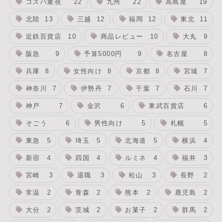
コスパ重視
22
九州
22
高島屋
19
北陸
13
三越
12
福岡
12
東北
11
近鉄百貨店
10
商品レビュー
10
大丸
9
阪急
9
予算5000円
9
名古屋
8
兵庫
8
女性向け
8
京都
8
宮城
7
神奈川
7
伊勢丹
7
千葉
7
石川
7
神戸
7
金沢
6
東武百貨店
6
そごう
6
男性向け
5
札幌
5
東急
5
埼玉
5
北海道
5
横浜
4
新宿
4
四国
4
ルミネ
4
福井
3
宮崎
3
退職
3
松山
3
長野
2
常温
2
青森
2
熊本
2
鹿児島
2
大分
2
茨城
2
お菓子
2
群馬
2