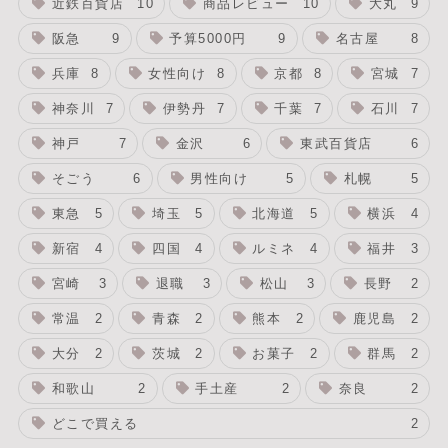
近鉄百貨店
10
商品レビュー
10
大丸
9
阪急
9
予算5000円
9
名古屋
8
兵庫
8
女性向け
8
京都
8
宮城
7
神奈川
7
伊勢丹
7
千葉
7
石川
7
神戸
7
金沢
6
東武百貨店
6
そごう
6
男性向け
5
札幌
5
東急
5
埼玉
5
北海道
5
横浜
4
新宿
4
四国
4
ルミネ
4
福井
3
宮崎
3
退職
3
松山
3
長野
2
常温
2
青森
2
熊本
2
鹿児島
2
大分
2
茨城
2
お菓子
2
群馬
2
和歌山
2
手土産
2
奈良
2
どこで買える
2