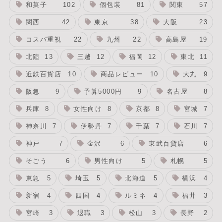
和菓子
102
個包装
81
関東
57
関西
42
東京
38
大阪
23
コスパ重視
22
九州
22
高島屋
19
北陸
13
三越
12
福岡
12
東北
11
近鉄百貨店
10
商品レビュー
10
大丸
9
阪急
9
予算5000円
9
名古屋
8
兵庫
8
女性向け
8
京都
8
宮城
7
神奈川
7
伊勢丹
7
千葉
7
石川
7
神戸
7
金沢
6
東武百貨店
6
そごう
6
男性向け
5
札幌
5
東急
5
埼玉
5
北海道
5
横浜
4
新宿
4
四国
4
ルミネ
4
福井
3
宮崎
3
退職
3
松山
3
長野
2