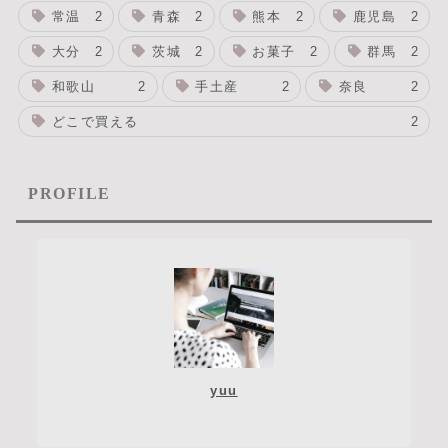
常温
2
青森
2
熊本
2
鹿児島
2
大分
2
茨城
2
お菓子
2
群馬
2
和歌山
2
手土産
2
奈良
2
どこで買える
2
PROFILE
yuu