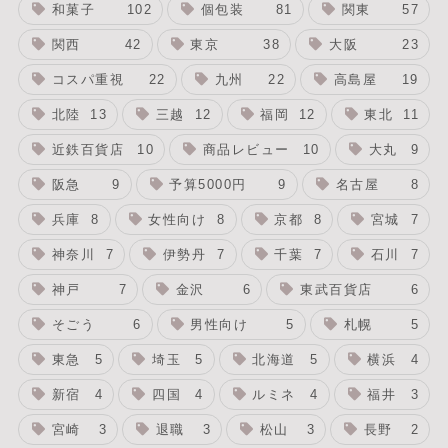
和菓子
102
個包装
81
関東
57
関西
42
東京
38
大阪
23
コスパ重視
22
九州
22
高島屋
19
北陸
13
三越
12
福岡
12
東北
11
近鉄百貨店
10
商品レビュー
10
大丸
9
阪急
9
予算5000円
9
名古屋
8
兵庫
8
女性向け
8
京都
8
宮城
7
神奈川
7
伊勢丹
7
千葉
7
石川
7
神戸
7
金沢
6
東武百貨店
6
そごう
6
男性向け
5
札幌
5
東急
5
埼玉
5
北海道
5
横浜
4
新宿
4
四国
4
ルミネ
4
福井
3
宮崎
3
退職
3
松山
3
長野
2