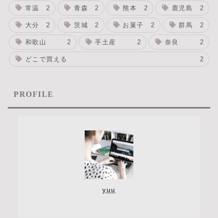
常温
2
青森
2
熊本
2
鹿児島
2
大分
2
茨城
2
お菓子
2
群馬
2
和歌山
2
手土産
2
奈良
2
どこで買える
2
PROFILE
yuu