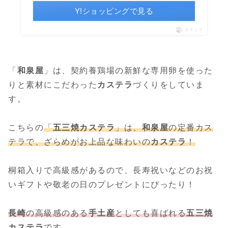
Y!ショッピングで見る
ポチップ
「
和泉屋
」は、契約養鶏場の新鮮な専用卵を使った
りと素材にこだわった
カステラ
づくりをしていま
す。
こちらの
「
五三焼カステラ
」は、
和泉屋
の定番カス
テラで、ざらめがお上品な味わいの
カステラ
！
桐箱入りで高級感があるので、長寿祝いなどのお祝
いギフトや敬老の日のプレゼントにぴったり！
長崎
の高級感のある
手土産
としても喜ばれる
五三焼
カステラ
です。