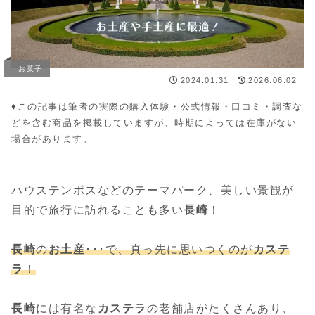
お菓子
2024.01.31
2026.06.02
♦︎この記事は筆者の実際の購入体験・公式情報・口コミ・調査な
どを含む商品を掲載していますが、時期によっては在庫がない
場合があります。
ハウステンボスなどのテーマパーク、美しい景観が
目的で旅行に訪れることも多い
長崎
！
長崎
の
お土産
･･･で、真っ先に思いつくのが
カステ
ラ
！
長崎
には有名な
カステラ
の老舗店がたくさんあり、