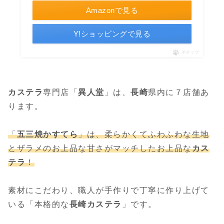
Amazonで見る
Y!ショッピングで見る
ポチップ
カステラ
専門店「
異人堂
」は、
長崎
県内に７店舗あ
ります。
「
五三焼かすてら
」は、柔らかくてふわふわな生地
とザラメのお上品な甘さがマッチしたお上品な
カス
テラ
！
素材にこだわり、職人が手作りで丁寧に作り上げて
いる「本格的な
長崎カステラ
」です。