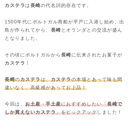
カステラ
は
長崎
の代名詞的存在です。
1500年代にポルトガル商船が平戸に入港し始め、出
島が作られてから、
長崎
とオランダとの交流が盛ん
となりました。
その頃にポルトガルから
長崎
に伝来されたお菓子が
カステラ
！
長崎
の
カステラ
は、
カステラ
の本場とあって味も間
違いなく、高級感があってお上品！
今回は、
お土産
・
手土産
におすすめしたい「
長崎で
しか買えないカステラ
」をピックアック
しました！