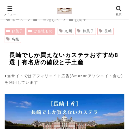
メニュー
検索
ホーム
ご当地もの
お菓子
お菓子
ご当地もの
九州
和菓子
長崎
高級
長崎でしか買えないカステラおすすめ8
選｜有名店の値段と手土産
♦︎当サイトではアフィリエイト広告(Amazonアソシエイト含む)
を利用しています