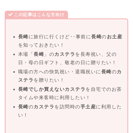
この記事はこんな方向け
長崎
に旅行に行くけど･･事前に
長崎
の
お土産
を知っておきたい！
本場「
長崎
」の
カステラ
を長寿祝い、父の
日・母の日ギフト、敬老の日に贈りたい！
職場の方への快気祝い・退職祝いに
長崎
の
カ
ステラ
を贈りたい！
長崎でしか買えないカステラ
を自宅でのお茶
タイムや来客時に利用したい！
長崎
の
カステラ
を訪問時の
手土産
に利用した
い！