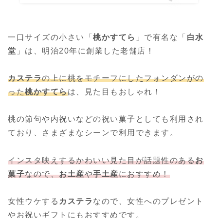
一口サイズの小さい「
桃かすてら
」で有名な「
白水
堂
」は、明治20年に創業した老舗店！
カステラ
の上に桃をモチーフにしたフォンダンがの
った
桃かすてら
は、見た目もおしゃれ！
桃の節句や内祝いなどの祝い菓子としても利用され
ており、さまざまなシーンで利用できます。
インスタ映えするかわいい見た目が話題性のある
お
菓子
なので、
お土産
や
手土産
におすすめ！
女性ウケする
カステラ
なので、女性へのプレゼント
やお祝いギフトにもおすすめです。