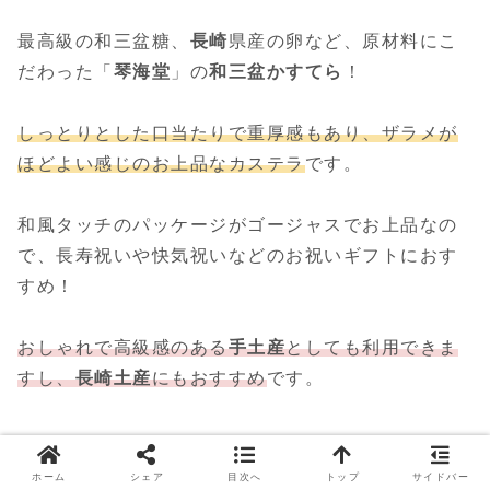
最高級の和三盆糖、
長崎
県産の卵など、原材料にこ
だわった「
琴海堂
」の
和三盆かすてら
！
しっとりとした口当たりで重厚感もあり、ザラメが
ほどよい感じのお上品なカステラ
です。
和風タッチのパッケージがゴージャスでお上品なの
で、長寿祝いや快気祝いなどのお祝いギフトにおす
すめ！
おしゃれで高級感のある
手土産
としても利用できま
すし、
長崎土産
にもおすすめ
です。
ホーム
シェア
目次へ
トップ
サイドバー