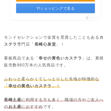
Y!ショッピングで見る
ポチップ
モンドセレクションで金賞を受賞したこともある
カ
ステラ
専門店「
長崎心泉堂
」！
看板商品である「
幸せの黄色いカステラ
」は、累積
販売数860万本の人気商品です。
ふわっと柔らかくてしっとりした生地が特徴的な
「
幸せの黄色いカステラ
」！
長崎土産
に利用する方も多く、職場の方やご友人へ
の
お土産
におすすめ
です。