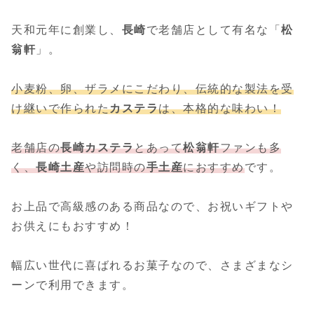
天和元年に創業し、
長崎
で老舗店として有名な「
松
翁軒
」。
小麦粉、卵、ザラメにこだわり、伝統的な製法を受
け継いで作られた
カステラ
は、本格的な味わい！
老舗店の
長崎カステラ
とあって
松翁軒
ファンも多
く、
長崎土産
や訪問時の
手土産
におすすめ
です。
お上品で高級感のある商品なので、お祝いギフトや
お供えにもおすすめ！
幅広い世代に喜ばれるお菓子なので、さまざまなシ
ーンで利用できます。