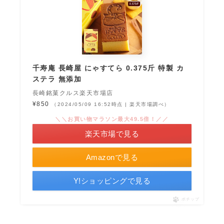
千寿庵 長崎屋 にゃすてら 0.375斤 特製 カ
ステラ 無添加
長崎銘菓クルス楽天市場店
¥850
（2024/05/09 16:52時点 | 楽天市場調べ）
＼＼お買い物マラソン最大49.5倍！／／
楽天市場で見る
Amazonで見る
Y!ショッピングで見る
ポチップ