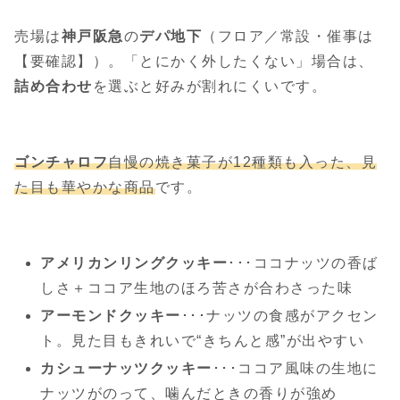
売場は
神戸阪急
の
デパ地下
（フロア／常設・催事は
【要確認】）。「とにかく外したくない」場合は、
詰め合わせ
を選ぶと好みが割れにくいです。
ゴンチャロフ
自慢の焼き菓子が12種類も入った、見
た目も華やかな商品
です。
アメリカンリングクッキー
･･･ココナッツの香ば
しさ＋ココア生地のほろ苦さが合わさった味
アーモンドクッキー
･･･ナッツの食感がアクセン
ト。見た目もきれいで“きちんと感”が出やすい
カシューナッツクッキー
･･･ココア風味の生地に
ナッツがのって、噛んだときの香りが強め