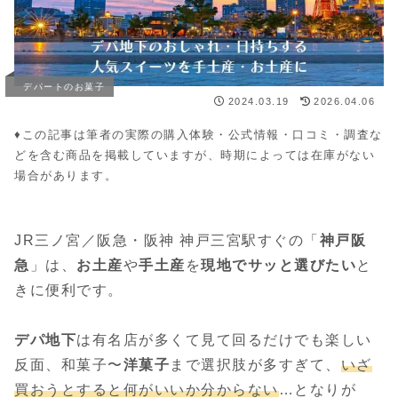
デパートのお菓子
2024.03.19
2026.04.06
♦︎この記事は筆者の実際の購入体験・公式情報・口コミ・調査な
どを含む商品を掲載していますが、時期によっては在庫がない
場合があります。
JR三ノ宮／阪急・阪神 神戸三宮駅すぐの「
神戸阪
急
」は、
お土産
や
手土産
を
現地でサッと選びたい
と
きに便利です。
デパ地下
は有名店が多くて見て回るだけでも楽しい
反面、和菓子〜
洋菓子
まで選択肢が多すぎて、
いざ
買おうとすると何がいいか分からない
…となりが