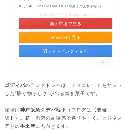
¥2,160
（2026/02/08 16:20時点 | 楽天市場調べ）
＼＼お買い物マラソン最大49.5倍！／／
楽天市場で見る
Amazonで見る
Y!ショッピングで見る
ポチップ
ゴディバ
のラングドシャは、チョコレートをサンド
した“贈り物らしさ”が出る焼き菓子です。
売場は
神戸阪急
の
デパ地下
（フロアは【要確
認】）。箱・包装の高級感で選びやすく、ビジネス
寄りの
手土産
にも向きます。