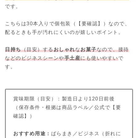
です。
こちらは30本入りで個包装（【要確認】）なので、
配るときも手が汚れにくいのが嬉しいポイント。
日持ち
（目安）する
おしゃれ
な
お菓子
なので、
接待
などのビジネスシーン
や
手土産
にも使いやすい
で
す。
賞味期限（目安）：製造日より120日前後
（保存条件・根拠は商品ラベル／公式で【要
確認】）
おすすめ用途：
ばらまき／ビジネス（折れに