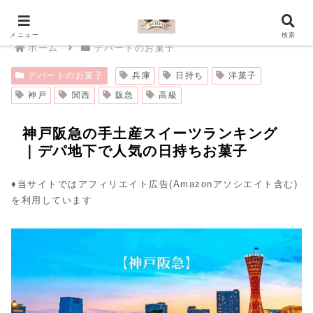
メニュー
検索
ホーム
デパートのお菓子
デパートのお菓子
兵庫
日持ち
洋菓子
神戸
関西
阪急
高級
神戸阪急の手土産スイーツランキング
｜デパ地下で人気の日持ちお菓子
♦︎当サイトではアフィリエイト広告(Amazonアソシエイト含む)
を利用しています