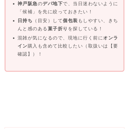
神戸阪急
の
デパ地下
で、当日迷わないように
「候補」を先に絞っておきたい！
日持ち
（目安）して
個包装
もしやすい、きち
んと感のある
菓子折り
を探している！
混雑が気になるので、現地に行く前に
オンラ
イン
購入も含めて比較したい（取扱いは【要
確認】）！