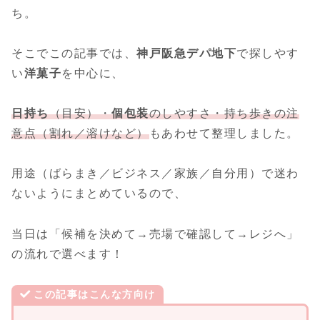
ち。
そこでこの記事では、
神戸阪急デパ地下
で探しやす
い
洋菓子
を中心に、
日持ち
（目安）・
個包装
のしやすさ・持ち歩きの注
意点（割れ／溶けなど）
もあわせて整理しました。
用途（ばらまき／ビジネス／家族／自分用）で迷わ
ないようにまとめているので、
当日は「候補を決めて→売場で確認して→レジへ」
の流れで選べます！
この記事はこんな方向け