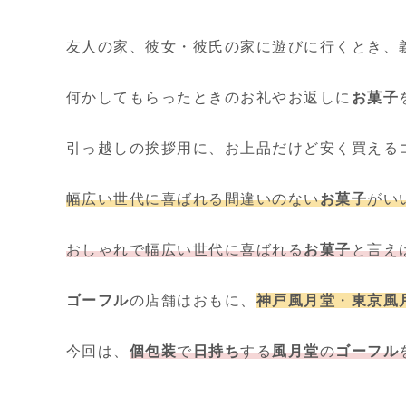
友人の家、彼女・彼氏の家に遊びに行くとき、
何かしてもらったときのお礼やお返しに
お菓子
引っ越しの挨拶用に、お上品だけど安く買える
幅広い世代に喜ばれる間違いのない
お菓子
がい
おしゃれで幅広い世代に喜ばれる
お菓子
と言えば
ゴーフル
の店舗はおもに、
神戸風月堂
・
東京風
今回は、
個包装
で
日持ち
する
風月堂
の
ゴーフル