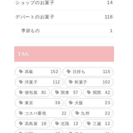
ショップのお菓子
14
デパートのお菓子
116
季節もの
1
TAG
高級
152
日持ち
115
洋菓子
112
和菓子
102
個包装
81
関東
57
関西
42
東京
38
大阪
23
コスパ重視
22
九州
22
高島屋
19
北陸
13
三越
12