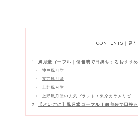
CONTENTS｜
風月堂ゴーフル｜個包装で日持ちするおすす
神戸風月堂
東京風月堂
上野風月堂
上野風月堂の人気ブランド！東京カラメリゼ！
【さいごに】風月堂ゴーフル｜個包装で日持