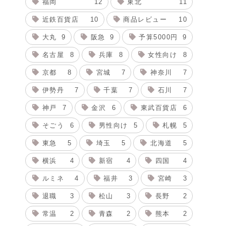
福岡
12
東北
11
近鉄百貨店
10
商品レビュー
10
大丸
9
阪急
9
予算5000円
9
名古屋
8
兵庫
8
女性向け
8
京都
8
宮城
7
神奈川
7
伊勢丹
7
千葉
7
石川
7
神戸
7
金沢
6
東武百貨店
6
そごう
6
男性向け
5
札幌
5
東急
5
埼玉
5
北海道
5
横浜
4
新宿
4
四国
4
ルミネ
4
福井
3
宮崎
3
退職
3
松山
3
長野
2
常温
2
青森
2
熊本
2