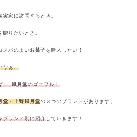
義実家に訪問するとき。
を贈りたいとき。
コスパのよい
お菓子
を購入したい！
いなぁ。
･･･
風月堂
の
ゴーフル
！
月堂
・
上野風月堂
の３つのブランドがあります。
をブランド別に紹介
していきます！