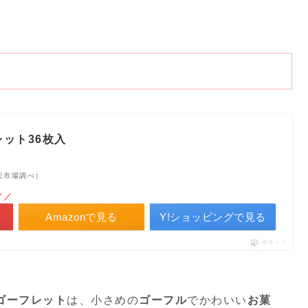
ット36枚入
 楽天市場調べ）
／／
Amazonで見る
Y!ショッピングで見る
ポチップ
ゴーフレット
は、小さめの
ゴーフル
でかわいい
お菓